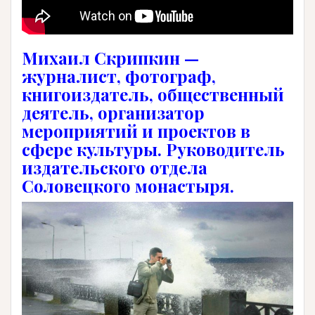
Михаил Скрипкин —
журналист, фотограф,
книгоиздатель, общественный
деятель, организатор
мероприятий и проектов в
сфере культуры. Руководитель
издательского отдела
Соловецкого монастыря.