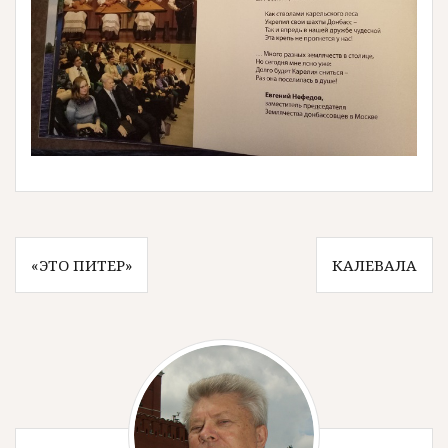
Навигация
«ЭТО ПИТЕР»
КАЛЕВАЛА
по
записям